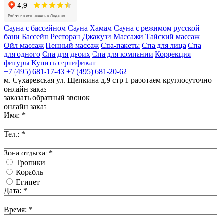
Сауна с бассейном
Cауна
Хамам
Сауна с режимом русской
бани
Бассейн
Ресторан
Джакузи
Массажи
Тайский массаж
Ойл массаж
Пенный массаж
Спа-пакеты
Спа для лица
Спа
для одного
Спа для двоих
Спа для компании
Коррекция
фигуры
Купить сертификат
+7 (495) 681-17-43
+7 (495) 681-20-62
м. Сухаревская
ул. Щепкина д.9 стр 1
работаем круглосуточно
онлайн заказ
заказать обратный звонок
онлайн заказ
Имя:
*
Тел.:
*
Зона отдыха:
*
Тропики
Корабль
Египет
Дата:
*
Время:
*