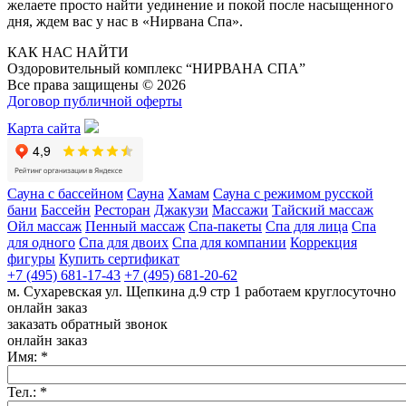
желаете просто найти уединение и покой после насыщенного
дня, ждем вас у нас в «Нирвана Спа».
КАК НАС НАЙТИ
Оздоровительный комплекс “НИРВАНА СПА”
Все права защищены © 2026
Договор публичной оферты
Карта сайта
Сауна с бассейном
Cауна
Хамам
Сауна с режимом русской
бани
Бассейн
Ресторан
Джакузи
Массажи
Тайский массаж
Ойл массаж
Пенный массаж
Спа-пакеты
Спа для лица
Спа
для одного
Спа для двоих
Спа для компании
Коррекция
фигуры
Купить сертификат
+7 (495) 681-17-43
+7 (495) 681-20-62
м. Сухаревская
ул. Щепкина д.9 стр 1
работаем круглосуточно
онлайн заказ
заказать обратный звонок
онлайн заказ
Имя:
*
Тел.:
*