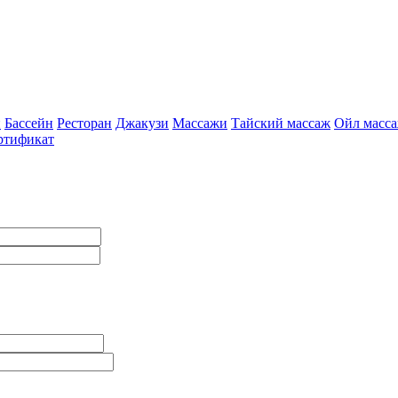
и
Бассейн
Ресторан
Джакузи
Массажи
Тайский массаж
Ойл масс
ртификат