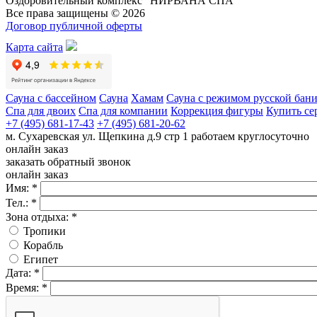
Оздоровительный комплекс “НИРВАНА СПА”
Все права защищены © 2026
Договор публичной оферты
Карта сайта
Сауна с бассейном
Cауна
Хамам
Сауна с режимом русской бан
Спа для двоих
Спа для компании
Коррекция фигуры
Купить се
+7 (495) 681-17-43
+7 (495) 681-20-62
м. Сухаревская
ул. Щепкина д.9 стр 1
работаем круглосуточно
онлайн заказ
заказать обратный звонок
онлайн заказ
Имя:
*
Тел.:
*
Зона отдыха:
*
Тропики
Корабль
Египет
Дата:
*
Время:
*