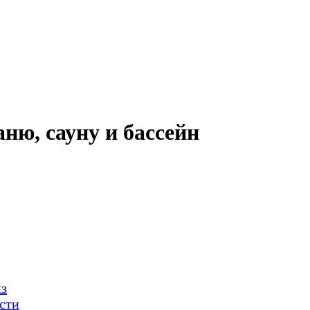
ню, сауну и бассейн
нз
сти