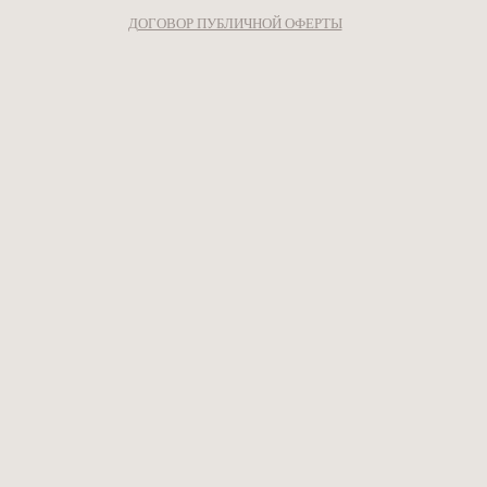
ДОГОВОР ПУБЛИЧНОЙ ОФЕРТЫ
КАРТА САЙТА
САУНА С БАССЕЙНОМ
CАУНА
ХАМАМ
САУНА С РЕЖИМОМ РУССКОЙ БАНИ
БАССЕЙН
РЕСТОРАН
ДЖАКУЗИ
МАССАЖИ
ТАЙСКИЙ МАССАЖ
ОЙЛ МАССАЖ
ПЕННЫЙ МАССАЖ